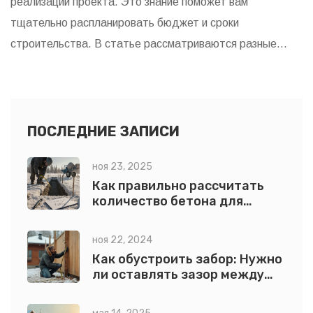
реализации проекта. Это знание поможет вам
тщательно распланировать бюджет и сроки
строительства. В статье рассматриваются разные
этапы строительного процесса от закладки
фундамента до отделки стен. Полезные советы по
выбору технологий и материалов помогут избежать
нежелательных ошибок.
ПОСЛЕДНИЕ ЗАПИСИ
ноя 23, 2025
Как правильно рассчитать
количество бетона для
фундамента и других работ
ноя 22, 2024
Как обустроить забор: Нужно
ли оставлять зазор между
забором и землей?