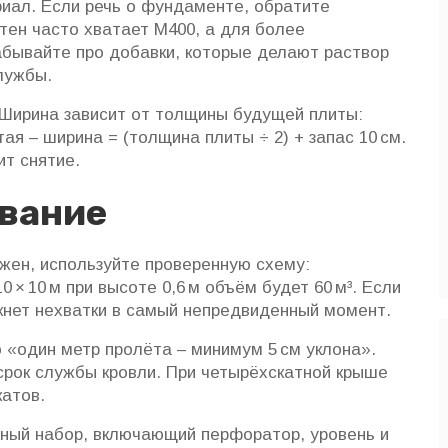
иал. Если речь о фундаменте, обратите
тен часто хватает М400, а для более
абывайте про добавки, которые делают раствор
лужбы.
 Ширина зависит от толщины будущей плиты:
ая – ширина = (толщина плиты ÷ 2) + запас 10 см.
ит снятие.
ование
ужен, используйте проверенную схему:
 × 10 м при высоте 0,6 м объём будет 60 м³. Если
икнет нехватки в самый непредвиденный момент.
 «один метр пролёта – минимум 5 см уклона».
срок службы кровли. При четырёхскатной крыше
катов.
ьный набор, включающий перфоратор, уровень и