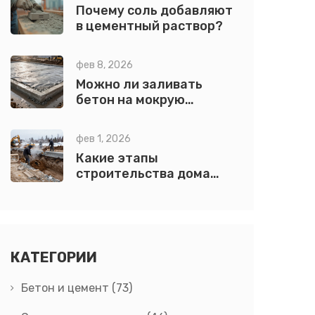
Почему соль добавляют
в цементный раствор?
фев 8, 2026
Можно ли заливать
бетон на мокрую
землю? Ответ с
практическими
фев 1, 2026
рекомендациями
Какие этапы
строительства дома
существуют: пошаговый
разбор от земляных
работ до сдачи в
эксплуатацию
КАТЕГОРИИ
Бетон и цемент
(73)