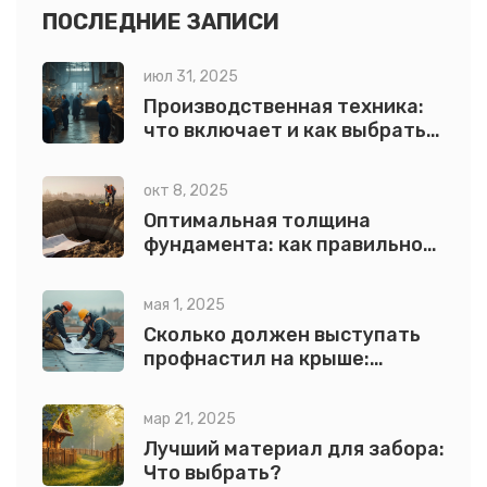
стоимость и сроки работ. Эта информация поможет
ПОСЛЕДНИЕ ЗАПИСИ
избежать типовых ошибок.
июл 31, 2025
Производственная техника:
что включает и как выбрать
оптимальное оборудование
окт 8, 2025
Оптимальная толщина
фундамента: как правильно
рассчитать
мая 1, 2025
Сколько должен выступать
профнастил на крыше:
точный расчет отступа
мар 21, 2025
Лучший материал для забора:
Что выбрать?