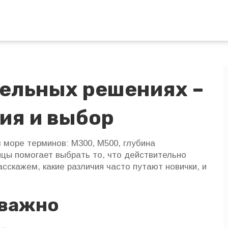
тельных решениях –
ия и выбор
в море терминов: М300, М500, глубина
цы помогает выбрать то, что действительно
асскажем, какие различия часто путают новички, и
 важно