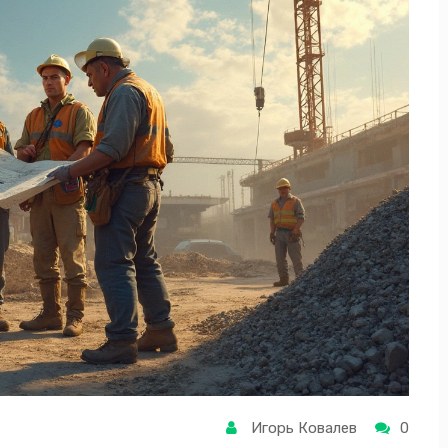
Игорь Ковалев
0