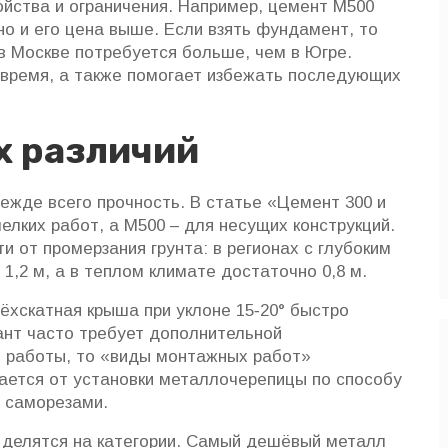
йства и ограничения. Например, цемент М500
о и его цена выше. Если взять фундамент, то
 в Москве потребуется больше, чем в Югре.
 время, а также помогает избежать последующих
 различий
ежде всего прочность. В статье «Цемент 300 и
елких работ, а М500 – для несущих конструкций.
 от промерзания грунта: в регионах с глубоким
1,2 м, а в теплом климате достаточно 0,8 м.
ёхскатная крыша при уклоне 15‑20° быстро
иант часто требует дополнительной
е работы, то «виды монтажных работ»
ается от установки металлочерепицы по способу
 саморезами.
 делятся на категории. Самый дешёвый металл