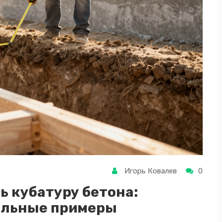
Игорь Ковалев
0
ь кубатуру бетона:
альные примеры