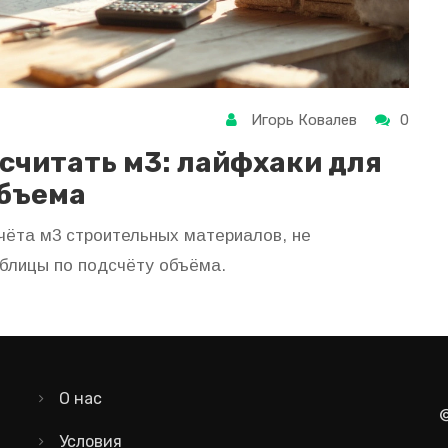
Игорь Ковалев
0
ссчитать м3: лайфхаки для
объема
чёта м3 строительных материалов, не
аблицы по подсчёту объёма.
О нас
Условия