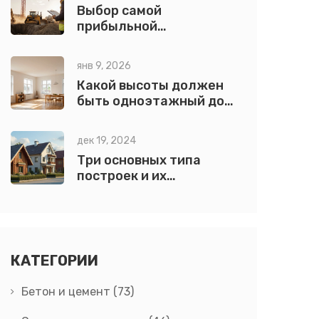
Выбор самой
прибыльной
спецтехники для
строительного бизнеса
янв 9, 2026
Какой высоты должен
быть одноэтажный дом:
нормы, расчет и
практические советы
дек 19, 2024
Три основных типа
построек и их
особенности
КАТЕГОРИИ
Бетон и цемент
(73)