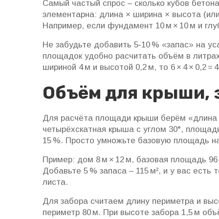
Самый частый спрос – сколько кубов бетон
элементарна: длина × ширина × высота (или
Например, если фундамент 10 м × 10 м и глуби
Не забудьте добавить 5‑10 % «запас» на у
площадок удобно расчитать объём в литрах: 
шириной 4 м и высотой 0,2 м, то 6 × 4 × 0,2 = 4
Объём для крыши, 
Для расчёта площади крыши берём «длина ×
четырёхскатная крыша с углом 30°, площад
15 %. Просто умножьте базовую площадь на
Пример: дом 8 м × 12 м, базовая площадь 96 м
Добавьте 5 % запаса – 115 м², и у вас ест
листа.
Для забора считаем длину периметра и высо
периметр 80 м. При высоте забора 1,5 м объё