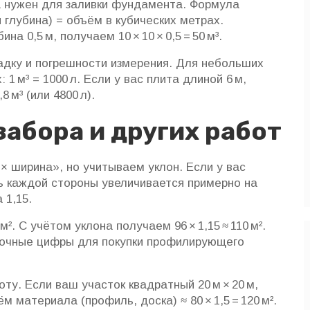
а нужен для заливки фундамента. Формула
 глубина) = объём в кубических метрах.
на 0,5 м, получаем 10 × 10 × 0,5 = 50 м³.
садку и погрешности измерения. Для небольших
1 м³ = 1000 л. Если у вас плита длиной 6 м,
,8 м³ (или 4800 л).
забора и других работ
 ширина», но учитываем уклон. Если у вас
ь каждой стороны увеличивается примерно на
 1,15.
². С учётом уклона получаем 96 × 1,15 ≈ 110 м².
ь точные цифры для покупки профилирующего
ту. Если ваш участок квадратный 20 м × 20 м,
м материала (профиль, доска) ≈ 80 × 1,5 = 120 м².