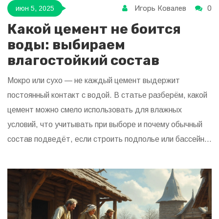
Игорь Ковалев
0
июн 5, 2025
Какой цемент не боится
воды: выбираем
влагостойкий состав
Мокро или сухо — не каждый цемент выдержит
постоянный контакт с водой. В статье разберём, какой
цемент можно смело использовать для влажных
условий, что учитывать при выборе и почему обычный
состав подведёт, если строить подполье или бассейн.
Поделимся реальными советами и подсветим лайфхаки
из практики строителей. Поможем разобраться без
сложных терминов, чтобы покупка и монтаж не стали
лотереей. Это материал для тех, кто не хочет ошибок
и переделок.