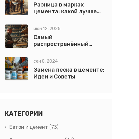
Разница в марках
цемента: какой лучше
выбрать?
июн 12, 2025
Самый
распространённый
ударный инструмент:
что это и почему он так
сен 8, 2024
популярен
Замена песка в цементе:
Идеи и Советы
КАТЕГОРИИ
Бетон и цемент
(73)