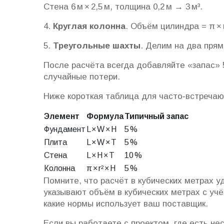
Стена 6 м × 2,5 м, толщина 0,2 м → 3 м³.
4.
Круглая колонна
. Объём цилиндра = π × r
5.
Треугольные шахты
. Делим на два пря
После расчёта всегда добавляйте «запас» 5
случайные потери.
Ниже короткая таблица для часто‑встреча
Элемент
Формула
Типичный запас
Фундамент
L × W × H
5 %
Плита
L × W × Т
5 %
Стена
L × H × Т
10 %
Колонна
π × r² × H
5 %
Помните, что расчёт в кубических метрах у
указывают объём в кубических метрах с уч
какие нормы использует ваш поставщик.
Если вы работаете с проектом, где есть не