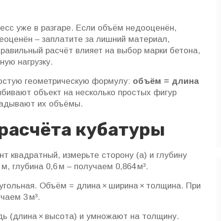
цесс уже в разгаре. Если объём недооценён,
реоценён – заплатите за лишний материал,
правильный расчёт влияет на выбор марки бетона,
ую нагрузку.
ростую геометрическую формулу:
объём = длина
збивают объект на несколько простых фигур
кладывают их объёмы.
расчёта кубатуры
т квадратный, измерьте сторону (а) и глубину
 м, глубина 0,6 м – получаем 0,864 м³.
угольная. Объём = длина × ширина × толщина. При
чаем 3 м³.
дь (длина × высота) и умножают на толщину.