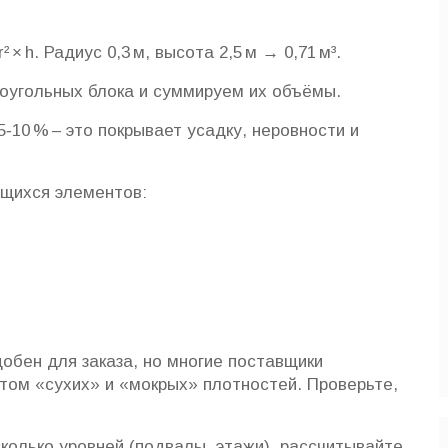
² × h. Радиус 0,3 м, высота 2,5 м → 0,71 м³.
моугольных блока и суммируем их объёмы.
‑10 % – это покрывает усадку, неровности и
ющихся элементов:
добен для заказа, но многие поставщики
ётом «сухих» и «мокрых» плотностей. Проверьте,
сколько уровней (подвалы, этажи), рассчитывайте