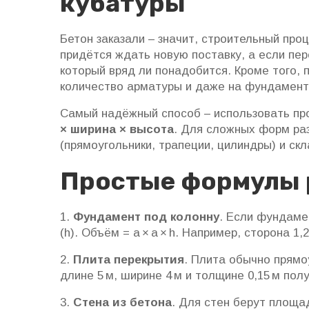
кубатуры
Бетон заказали – значит, строительный про
придётся ждать новую поставку, а если пе
который вряд ли понадобится. Кроме того, 
количество арматуры и даже на фундаментн
Самый надёжный способ – использовать п
× ширина × высота
. Для сложных форм ра
(прямоугольники, трапеции, цилиндры) и с
Простые формулы 
1.
Фундамент под колонну
. Если фундамен
(h). Объём = a × a × h. Например, сторона 1,2
2.
Плита перекрытия
. Плита обычно прямо
длине 5 м, ширине 4 м и толщине 0,15 м полу
3.
Стена из бетона
. Для стен берут площа