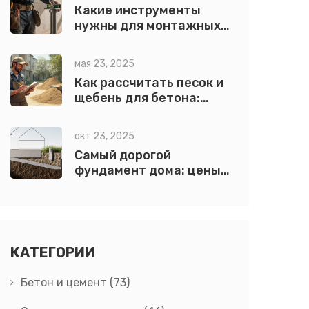
Какие инструменты
нужны для монтажных
работ: полный список
для профессионалов
мая 23, 2025
Как рассчитать песок и
щебень для бетона:
простая формула и
советы
окт 23, 2025
Самый дорогой
фундамент дома: цены,
причины и сравнение
КАТЕГОРИИ
Бетон и цемент
(73)