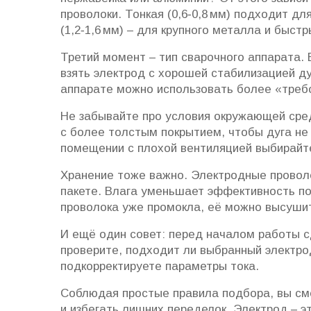
проволоки. Тонкая (0,6‑0,8 мм) подходит дл
(1,2‑1,6 мм) – для крупного металла и быстр
Третий момент – тип сварочного аппарата. 
взять электрод с хорошей стабилизацией д
аппарате можно использовать более «требо
Не забывайте про условия окружающей сред
с более толстым покрытием, чтобы дуга не
помещении с плохой вентиляцией выбирайте
Хранение тоже важно. Электродные проволо
пакете. Влага уменьшает эффективность по
проволока уже промокла, её можно высушить
И ещё один совет: перед началом работы с
проверите, подходит ли выбранный электро
подкорректируете параметры тока.
Соблюдая простые правила подбора, вы см
и избегать лишних переделок. Электрод – э