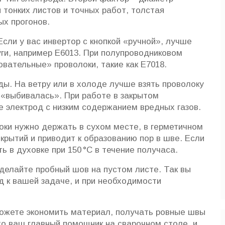
я тонких листов и точных работ, толстая
ых прогонов.
Если у вас инвертор с кнопкой «ручной», лучше
уги, например E6013. При полупроводниковом
вательные» проволоки, такие как E7018.
ы. На ветру или в холоде лучше взять проволоку
 «выбивалась». При работе в закрытом
 электрод с низким содержанием вредных газов.
ки нужно держать в сухом месте, в герметичном
крытий и приводит к образованию пор в шве. Если
 в духовке при 150 °C в течение получаса.
делайте пробный шов на пустом листе. Так вы
д к вашей задаче, и при необходимости
ожете экономить материал, получать ровные швы
то ваш главный помощник на сварочном столе, и