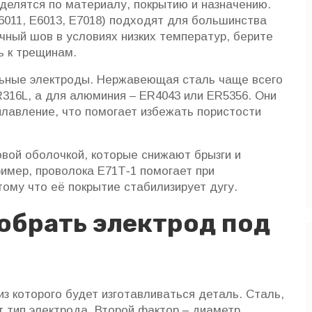
делятся по материалу, покрытию и назначению.
6011, E6013, E7018) подходят для большинства
чный шов в условиях низких температур, берите
ь к трещинам.
ьные электроды. Нержавеющая сталь чаще всего
R316L, а для алюминия – ER4043 или ER5356. Они
плавление, что помогает избежать пористости
вой оболочкой, которые снижают брызги и
имер, проволока E71T‑1 помогает при
ому что её покрытие стабилизирует дугу.
обрать электрод под
з которого будет изготавливаться деталь. Сталь,
т тип электрода. Второй фактор – диаметр