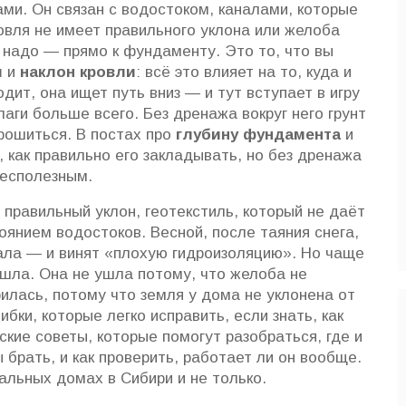
ми. Он связан с
водостоком
,
каналами, которые
ровля не имеет правильного уклона или желоба
е надо — прямо к фундаменту. Это то, что вы
и
и
наклон кровли
: всё это влияет на то, куда и
одит, она ищет путь вниз — и тут вступает в игру
лаги больше всего
. Без дренажа вокруг него грунт
крошиться. В постах про
глубину фундамента
и
 как правильно его закладывать, но без дренажа
бесполезным.
 правильный уклон, геотекстиль, который не даёт
тоянием водостоков. Весной, после таяния снега,
ала — и винят «плохую гидроизоляцию». Но чаще
ушла. Она не ушла потому, что желоба не
илась, потому что земля у дома не уклонена от
бки, которые легко исправить, если знать, как
кие советы, которые помогут разобраться, где и
 брать, и как проверить, работает ли он вообще.
еальных домах в Сибири и не только.