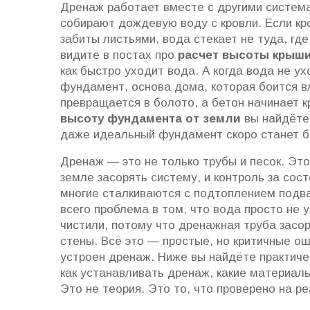
Дренаж работает вместе с другими система
собирают дождевую воду с кровли
. Если к
забиты листьями, вода стекает не туда, гд
видите в постах про
расчет высоты крыш
как быстро уходит вода. А когда вода не ух
фундамент
,
основа дома, которая боится в
превращается в болото, а бетон начинает 
высоту фундамента от земли
вы найдёте,
даже идеальный фундамент скоро станет 
Дренаж — это не только трубы и песок. Это
земле засорять систему, и контроль за сос
многие сталкиваются с подтоплением подв
всего проблема в том, что вода просто не 
чистили, потому что дренажная труба засор
стены. Всё это — простые, но критичные оши
устроен дренаж. Ниже вы найдёте практичес
как устанавливать дренаж, какие материалы
Это не теория. Это то, что проверено на р