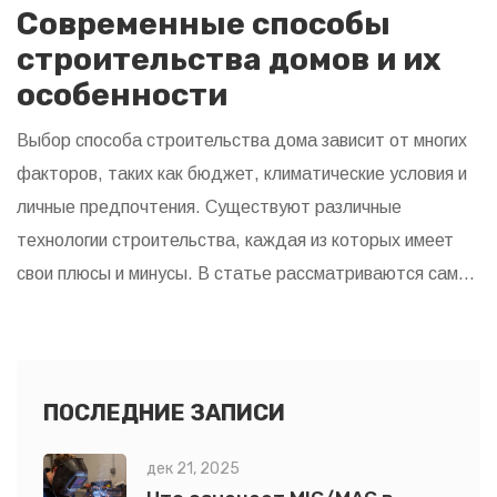
Современные способы
строительства домов и их
особенности
Выбор способа строительства дома зависит от многих
факторов, таких как бюджет, климатические условия и
личные предпочтения. Существуют различные
технологии строительства, каждая из которых имеет
свои плюсы и минусы. В статье рассматриваются самые
популярные методы, включая традиционные и
современные подходы. Вы узнаете, как выбрать
подходящий способ, какие материалы использовать и
на что обратить внимание при планировании
ПОСЛЕДНИЕ ЗАПИСИ
строительства.
дек 21, 2025