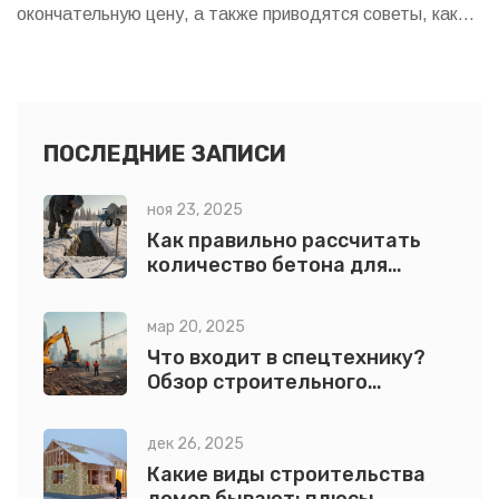
окончательную цену, а также приводятся советы, как
экономить без ущерба качеству. Узнайте, какие
подходы лучше всего применить при работе с разными
материалами и какие инструменты использовать для
отличного результата. Читайте, как сделать
ПОСЛЕДНИЕ ЗАПИСИ
правильный выбор и не переплатить.
ноя 23, 2025
Как правильно рассчитать
количество бетона для
фундамента и других работ
мар 20, 2025
Что входит в спецтехнику?
Обзор строительного
оборудования
дек 26, 2025
Какие виды строительства