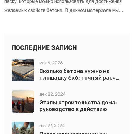
песку, которые можно использовать для достижения
желаемых свойств бетона. В данном материале мы
рассмотрим несколько распространённых и необычных
заменителей песка, их преимущества и области
применения. Узнайте, какие материалы могут сделать
вашу стройку более экономичной и экологичной.
ПОСЛЕДНИЕ ЗАПИСИ
мая 5, 2026
Сколько бетона нужно на
площадку 6х6: точный расчет
с формулой и примерами
дек 22, 2024
Этапы строительства дома:
руководство к действию
ноя 27, 2024