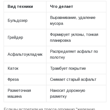
Вид техники
Что делает
Выравнивание, удаление
Бульдозер
мусора
Формирует уклоны, тонкая
Грейдер
планировка
Распределяет асфальт по
Асфальтоукладчик
полотну
Каток
Трамбует покрытие
Фреза
Снимает старый асфальт
Разметочная
Наносит дорожную
машина
разметку
Если вы встретили на трассе огромную "железную