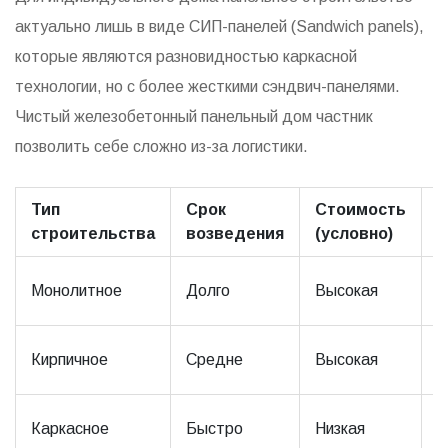
актуально лишь в виде СИП-панелей (Sandwich panels),
которые являются разновидностью каркасной
технологии, но с более жесткими сэндвич-панелями.
Чистый железобетонный панельный дом частник
позволить себе сложно из-за логистики.
Тип
Срок
Стоимость
С
строительства
возведения
(условно)
с
>
Монолитное
Долго
Высокая
л
>
Кирпичное
Средне
Высокая
л
5
Каркасное
Быстро
Низкая
л