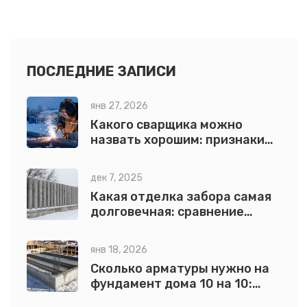
преимущества и недостатки оставления зазора, а
также практические советы по оптимальному
обустройству забора с учетом различных условий
местности. Узнайте, как правильно выбрать материал и
ПОСЛЕДНИЕ ЗАПИСИ
установить забор, чтобы он служил долго и выглядел
янв 27, 2026
аккуратно.
Какого сварщика можно
назвать хорошим: признаки
настоящего профессионала
дек 7, 2025
Какая отделка забора самая
долговечная: сравнение
материалов и реальные
сроки службы
янв 18, 2026
Сколько арматуры нужно на
фундамент дома 10 на 10:
точный расчет для