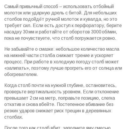
Самый привычный способ – использовать отбойный
молоток или ударную дрель с битой. Для небольших
столбов подойдёт ручной молоток и кувалда, но это
требует сил. Если есть доступ к перфоратору, берите
насадку 30 мм и работайте от оборотов 3000 об/мин,
пока не почувствуете, что столб погружается ровно.
Не забывайте о смазке: небольшое количество масла
на нижней части столба снижает трение и ускоряет
процесс. При работе в холодную погоду столб может
«залипать», поэтому лучше прогреть его от солнца или
обогревателем.
Когда столб почти на нужной глубине, остановитесь,
проверьте вертикальность уровнем. Если отклонение
превышает 2 см на метр, поправьте позицию, слегка
откатив и снова вбейте. Постепенное вбивание без
резких ударов снижает риск трещин в деревянных
столбах.
После того как столб вбит, заполните яму смесью