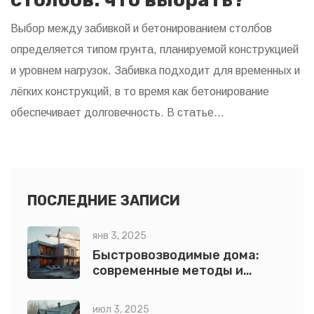
Выбор между забивкой и бетонированием столбов
определяется типом грунта, планируемой конструкцией
и уровнем нагрузок. Забивка подходит для временных и
лёгких конструкций, в то время как бетонирование
обеспечивает долговечность. В статье
рассматриваются преимущества и недостатки каждого
метода, а также советы по их применению. Изучив
информацию, вы сможете правильно выбрать способ
установки столбов с учётом всех важных факторов.
ПОСЛЕДНИЕ ЗАПИСИ
янв 3, 2025
Быстровозводимые дома:
современные методы и
технологии строительства
июл 3, 2025