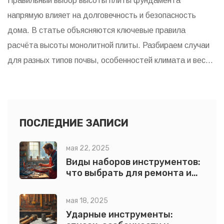
Правильный выбор высоты плиты фундамента
напрямую влияет на долговечность и безопасность
дома. В статье объясняются ключевые правила
расчёта высоты монолитной плиты. Разбираем случаи
для разных типов почвы, особенностей климата и веса
здания. Читатель узнает, когда можно экономить на
толщине, а когда это категорически нельзя.
Практические советы помогут избежать популярных
ошибок при строительстве.
ПОСЛЕДНИЕ ЗАПИСИ
мая 22, 2025
Виды наборов инструментов:
что выбрать для ремонта и
стройки
мая 18, 2025
Ударные инструменты: