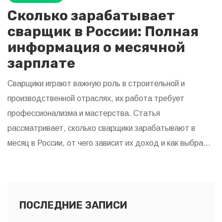
Сколько зарабатывает
сварщик в России: Полная
информация о месячной
зарплате
Сварщики играют важную роль в строительной и
производственной отраслях, их работа требует
профессионализма и мастерства. Статья
рассматривает, сколько сварщики зарабатывают в
месяц в России, от чего зависит их доход и как выбрать
лучший путь развития в этой профессии. Экономическое
состояние страны и спрос на квалифицированных
специалистов также могут влиять на уровень зарплат.
Мы исследуем различные факторы, включая опыт и
ПОСЛЕДНИЕ ЗАПИСИ
место работы, которые определяют финансовые