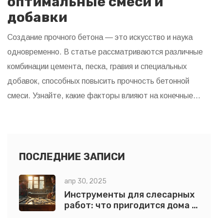
оптимальные смеси и
добавки
Создание прочного бетона — это искусство и наука
одновременно. В статье рассматриваются различные
комбинации цемента, песка, гравия и специальных
добавок, способных повысить прочность бетонной
смеси. Узнайте, какие факторы влияют на конечные
свойства бетона и как правильно подбирать компоненты
для достижения лучших результатов. Приведем
полезные советы и интересные факты, которые помогут
даже новичку освоить процесс изготовления прочных
ПОСЛЕДНИЕ ЗАПИСИ
бетонных конструкций.
апр 30, 2025
Инструменты для слесарных
работ: что пригодится дома и
на даче