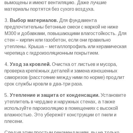
вымощены и имеют вентиляцию. Даже лучшие
материалы портятся без сухого воздуха.
3.
Выбор материалов.
Для фундамента
предпочтительны бетонные смеси с маркой не ниже
М300 и добавками, повышающими влагостойкость. Для
стен – кирпич или газобетон, если они правильно
утеплены. Крыша – металлопрофиль или керамическая
черепица с гидроизоляционным покрытием.
4.
Уход за кровлей.
Очистка от листьев и мусора,
проверка крепёжных деталей и замена изношенных
саморезов (расстояние между ними по норме) продлит
срок службы кровли в два‑три раза.
5.
Утепление и защита от конденсации.
Установите
утеплитель в чердаке и наружных стенах, а также
используйте пароизоляцию в помещениях с высокой
влажностью. Это убережёт конструкции от гнили и
плесени.
Следуя этим простым рекомендациям, вы не только