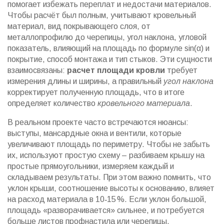
помогает избежать переплат и недостачи материалов.
Чтобы расчёт был полным, учитывают
кровельный
материал
,
вид покрывающего слоя, от
металлопрофилю до черепицы
,
угол наклона
,
угловой
показатель, влияющий на площадь по формуле sin(α)
и
покрытие
,
способ монтажа и тип стыков
. Эти сущности
взаимосвязаны:
расчет площади кровли
требует
измерения длины и ширины, а правильный
угол наклона
корректирует полученную площадь, что в итоге
определяет количество
кровельного материала
.
В реальном проекте часто встречаются нюансы:
выступы, мансардные окна и вентили, которые
увеличивают площадь по периметру. Чтобы не забыть
их, используют простую схему – разбиваем крышу на
простые прямоугольники, измеряем каждый и
складываем результаты. При этом важно помнить, что
уклон крыши
,
соотношение высоты к основанию, влияет
на расход материала в 10‑15 %
. Если уклон большой,
площадь «разворачивается» сильнее, и потребуется
больше листов профнастила или черепицы.