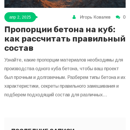
Игорь Ковалев
0
апр 2, 2025
Пропорции бетона на куб:
как рассчитать правильный
состав
Узнайте, какие пропорции материалов необходимы для
производства одного куба бетона, чтобы ваш проект
был прочным и долговечным. Разберем типы бетона и их
характеристики, секреты правильного замешивания и
подберем подходящий состав для различных
климатических условий. Эта статья подскажет, как
избежать ошибок при приготовлении бетонной смеси, и
поможет выбрать оптимальное соотношение
компонентов. Применяйте полученные знания на