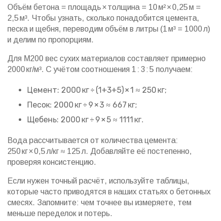
Объём бетона = площадь × толщина = 10 м² × 0,25 м =
2,5 м³. Чтобы узнать, сколько понадобится цемента,
песка и щебня, переводим объём в литры (1 м³ = 1000 л)
и делим по пропорциям.
Для М200 вес сухих материалов составляет примерно
2000 кг/м³. С учётом соотношения 1 : 3 : 5 получаем:
Цемент: 2000 кг ÷ (1+3+5) × 1 ≈ 250 кг;
Песок: 2000 кг ÷ 9 × 3 ≈ 667 кг;
Щебень: 2000 кг ÷ 9 × 5 ≈ 1111 кг.
Вода рассчитывается от количества цемента:
250 кг × 0,5 л/кг ≈ 125 л. Добавляйте её постепенно,
проверяя консистенцию.
Если нужен точный расчёт, используйте таблицы,
которые часто приводятся в наших статьях о бетонных
смесях. Запомните: чем точнее вы измеряете, тем
меньше переделок и потерь.