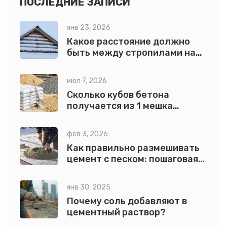
ПОСЛЕДНИЕ ЗАПИСИ
практике для создания качественных строительных
янв 23, 2026
конструкций.
Какое расстояние должно
быть между стропилами на
односкатной крыше: точные
нормы и расчеты
июл 7, 2026
Сколько кубов бетона
получается из 1 мешка
цемента: точный расчет и
формулы
фев 3, 2026
Как правильно размешивать
цемент с песком: пошаговая
инструкция для прочного
раствора
янв 30, 2025
Почему соль добавляют в
цементный раствор?