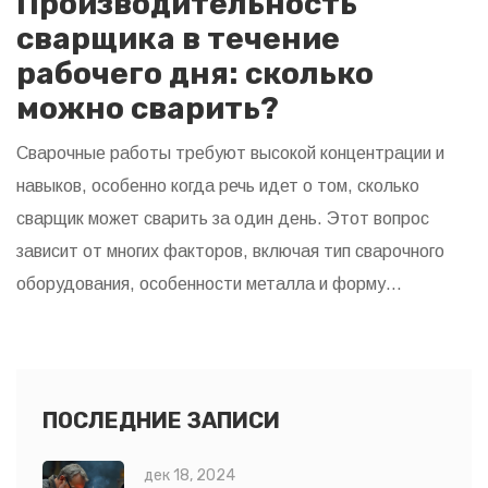
Производительность
сварщика в течение
рабочего дня: сколько
можно сварить?
Сварочные работы требуют высокой концентрации и
навыков, особенно когда речь идет о том, сколько
сварщик может сварить за один день. Этот вопрос
зависит от многих факторов, включая тип сварочного
оборудования, особенности металла и форму
элементов. Тщательная подготовка и организация
рабочего процесса могут значительно увеличить
продуктивность. Важно также учитывать физическую
выносливость мастера и условия работы, чтобы
ПОСЛЕДНИЕ ЗАПИСИ
обеспечивать безопасность и качество выполнения
дек 18, 2024
сварочных работ.