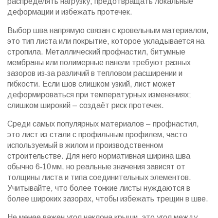
распределять нагрузку, предотвращать локальные
деформации и избежать протечек.
Выбор шва напрямую связан с
кровельным материалом
,
это тип листа или покрытие, которое укладывается на
стропила
. Металлический профнастил, битумные
мембраны или полимерные панели требуют разных
зазоров из‑за различий в тепловом расширении и
гибкости. Если шов слишком узкий, лист может
деформироваться при температурных изменениях;
слишком широкий – создаёт риск протечек.
Среди самых популярных материалов –
профнастил
,
это лист из стали с профильным профилем, часто
используемый в жилом и производственном
строительстве
. Для него нормативная ширина шва
обычно 6‑10 мм, но реальные значения зависят от
толщины листа и типа соединительных элементов.
Учитывайте, что более тонкие листы нуждаются в
более широких зазорах, чтобы избежать трещин в шве.
Не менее важен
угол наклона крыши
,
это угол между