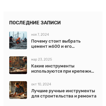
самостоятельных расчетов. Также рассмотрены
рекомендации по оптимальному уклону для каждой
ситуации. Читатель сможет понять, как не
переплачивать и не рисковать конструкцией.
ПОСЛЕДНИЕ ЗАПИСИ
ноя 7, 2024
Почему стоит выбрать
цемент м600 и его
применение
мар 23, 2025
Какие инструменты
используются при крепежных
работах?
окт 10, 2024
Лучшие ручные инструменты
для строительства и ремонта