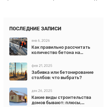
инструментов, их особенности и советы по выбору.
Узнайте, как выбрать подходящий инструмент для
вашей задачи и какие новинки предлагают современные
производители.
ПОСЛЕДНИЕ ЗАПИСИ
янв 6, 2026
Как правильно рассчитать
количество бетона на
фундамент: точная формула
и практические советы
фев 21, 2025
Забивка или бетонирование
столбов: что выбрать?
дек 26, 2025
Какие виды строительства
домов бывают: плюсы,