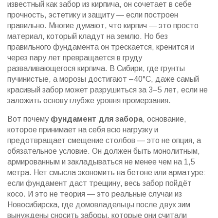
известный как
забор из кирпича
, он сочетает в себе
прочность, эстетику и защиту — если построен
правильно.
Многие думают, что кирпич — это просто
материал, который кладут на землю. Но без
правильного фундамента он трескается, кренится и
через пару лет превращается в груду
разваливающегося кирпича. В Сибири, где грунты
пучинистые, а морозы достигают –40°C, даже самый
красивый забор может разрушиться за 3–5 лет, если не
заложить основу глубже уровня промерзания.
Вот почему
фундамент для забора
,
основание,
которое принимает на себя всю нагрузку и
предотвращает смещение столбов
— это не опция, а
обязательное условие. Он должен быть монолитным,
армированным и закладываться не менее чем на 1,5
метра. Нет смысла экономить на бетоне или арматуре:
если фундамент даст трещину, весь забор пойдёт
косо. И это не теория — это реальные случаи из
Новосибирска, где домовладельцы после двух зим
вынуждены сносить заборы, которые они считали