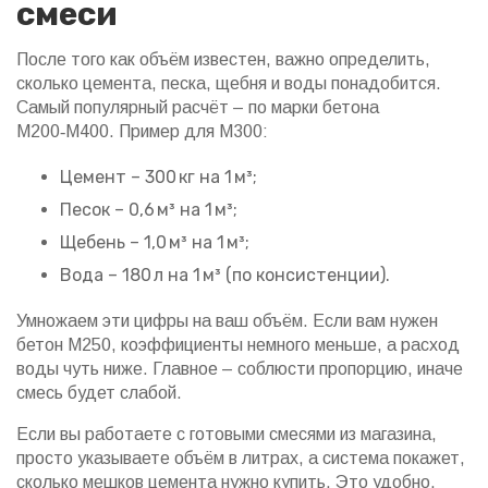
смеси
После того как объём известен, важно определить,
сколько цемента, песка, щебня и воды понадобится.
Самый популярный расчёт – по марки бетона
М200‑М400. Пример для М300:
Цемент – 300 кг на 1 м³;
Песок – 0,6 м³ на 1 м³;
Щебень – 1,0 м³ на 1 м³;
Вода – 180 л на 1 м³ (по консистенции).
Умножаем эти цифры на ваш объём. Если вам нужен
бетон М250, коэффициенты немного меньше, а расход
воды чуть ниже. Главное – соблюсти пропорцию, иначе
смесь будет слабой.
Если вы работаете с готовыми смесями из магазина,
просто указываете объём в литрах, а система покажет,
сколько мешков цемента нужно купить. Это удобно,