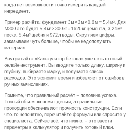
когда нет возможности точно измерить каждый
ингредиент.
Пример расчёта: фундамент 3 м × 3 м × 0,6 м = 5,4 м³. Для
М300 это будет 5,4 м³ × 300 кг = 1620 кг цемента, 3,24 м³
песка, 5,4 м³ щебня и 972 л воды. Округляем цифры,
заказываем чуть больше, чтобы не недополучить
материал.
Внутри сайта «Калькулятор бетона» уже есть готовый
онлайн‑инструмент. Вы вводите только длину, ширину и
глубину, выбираете марку, и получаете список
расходов. Это экономит время и избавляет от ошибок в
ручных вычислениях.
Помните, что правильный расчёт – половина успеха.
Точный объём экономит деньги, а правильные
пропорции обеспечивают прочность конструкции. Если
что‑то непонятно, перечитайте формулы или спросите у
специалиста. Сейчас всё, что нужно, – это ввести
параметры в калькулятор и получить готовый план.