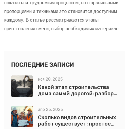
показаться трудоемким процессом, но с правильными
пропорциями и техниками это становится доступным
каждому. В статье рассматриваются этапы
приготовления смеси, выбор необходимых материалов и
их состав, а также предоставляются советы и
рекомендации для улучшения качества бетона.
Узнайте, как подготовить рабочее место и
использовать инструменты эффективно. Этот
ПОСЛЕДНИЕ ЗАПИСИ
материал станет незаменимым помощником для
ноя 28, 2025
домашних мастеров и всех, кто ценит долговечность и
Какой этап строительства
надежность в строительстве.
дома самый дорогой: разбор
по пунктам и реальные
цифры
апр 25, 2025
Сколько видов строительных
работ существует: простое