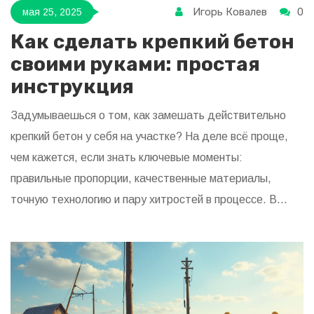
Игорь Ковалев
0
мая 25, 2025
Как сделать крепкий бетон
своими руками: простая
инструкция
Задумываешься о том, как замешать действительно
крепкий бетон у себя на участке? На деле всё проще,
чем кажется, если знать ключевые моменты:
правильные пропорции, качественные материалы,
точную технологию и пару хитростей в процессе. В
статье объясняется, как подобрать компоненты, зачем
контролировать влагу и почему одни ошибки могут
стоить тебе лишнего времени и денег. Чёткие шаги без
сложных терминов — чтобы у тебя всё получилось с
первого раза. Не упускай детали — они как раз и