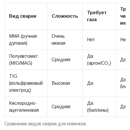
Тре
Требует
Вид сварки
Сложность
чис
газа
мет
ММА (ручная
Очень
Нет
Нет
дуговая)
низкая
Полуавтомат
Да
Средняя
Да
(MIG/MAG)
(аргон/CO₂)
TIG
Да (
(вольфрамовый
Высокая
Да
блес
электрод)
Кислородно-
Да
Средняя
Да
ацетиленовая
(баллоны)
Сравнение видов сварки для новичков