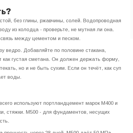
ть?
стой, без глины, ржавчины, солей. Водопроводная
оду из колодца - проверьте, не мутная ли она.
т связь между цементом и песком.
зу ведро. Добавляйте по половине стакана,
т как густая сметана. Он должен держать форму,
екать, но и не быть сухим. Если он течёт, как суп
ает воды.
всего используют портландцемент марок М400 и
ки, стяжки. М500 - для фундаментов, несущих
сть.
 а прочность через 28 дней. М500 даёт 50 МПа,