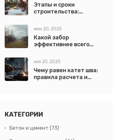
Этапы и сроки
строительства:
ключевые периоды
стройки и их
июн 20, 2025
особенности
Какой забор
эффективнее всего
защищает от ветра?
ноя 20, 2025
Чему равен катет шва:
правила расчета и
нормы в сварке
КАТЕГОРИИ
Бетон и цемент
(73)