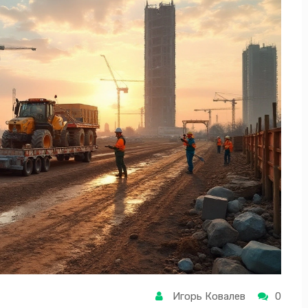
Игорь Ковалев
0